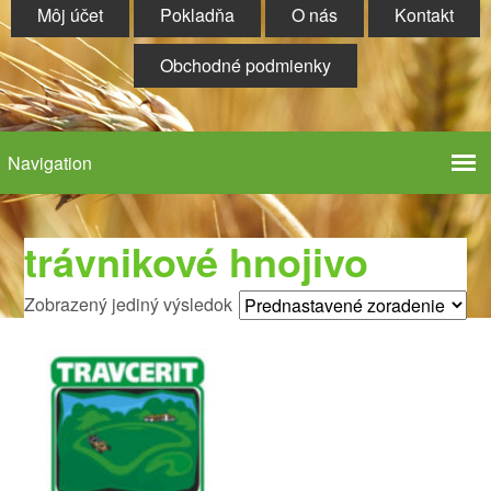
Môj účet
Pokladňa
O nás
Kontakt
Obchodné podmienky
trávnikové hnojivo
Zobrazený jediný výsledok