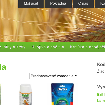
Môj účet
Pokladňa
O nás
Ko
ilniny a šroty
Hnojivá a chémia
Krmítka a napájač
ia
Koš
Žiad
Vys
Brit
Lam