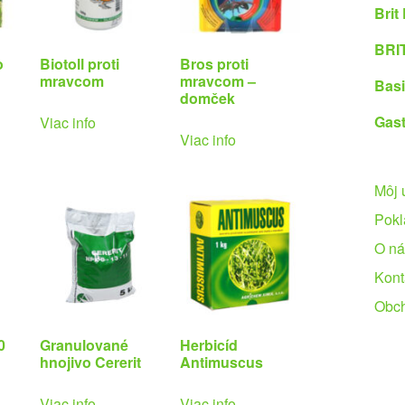
Brit
BRIT
o
Biotoll proti
Bros proti
mravcom
mravcom –
Basi
domček
Gast
Viac info
Viac info
Môj 
Pokl
O ná
Kont
Obc
0
Granulované
Herbicíd
hnojivo Cererit
Antimuscus
Viac info
Viac info