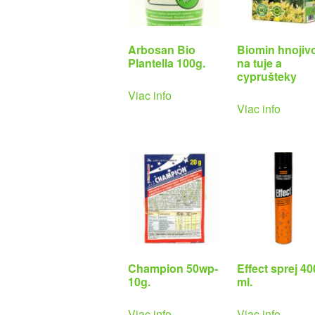
Arbosan Bio
Biomin hnojiv
Plantella 100g.
na tuje a
cyprušteky
Viac info
Viac info
Champion 50wp-
Effect sprej 40
10g.
ml.
Viac info
Viac info