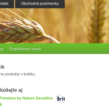
ntakt
Obchodné podmienky
ky
Doplnkový tovar
ík
ne produkty v košíku.
kúšajte aj
 Premium by Nature Sensitive
b