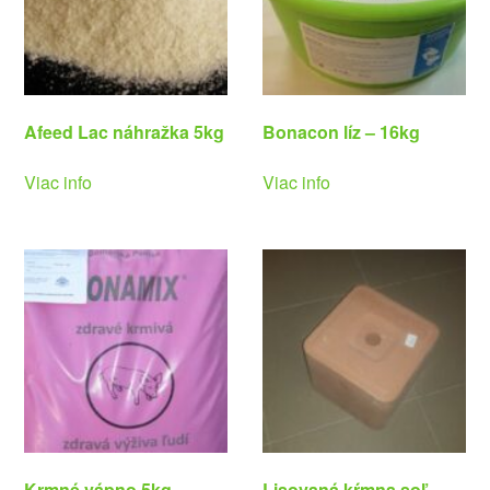
Afeed Lac náhražka 5kg
Bonacon líz – 16kg
Viac info
Viac info
Krmné vápno 5kg
Lisovaná kŕmna soľ