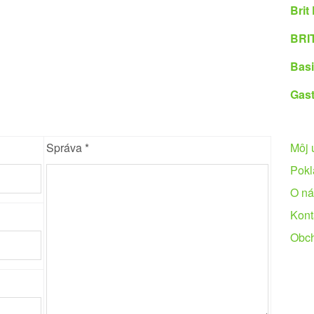
Brit
BRIT
Basi
Gast
Správa *
Môj 
Pokl
O ná
Kont
Obc