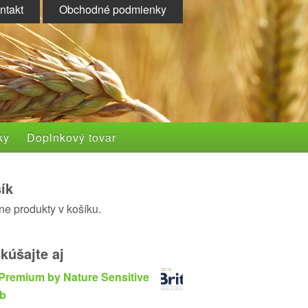
ntakt
Obchodné podmienky
ky
Doplnkový tovar
ík
ne produkty v košíku.
kúšajte aj
 Premium by Nature Sensitive
b