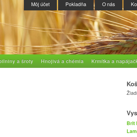
Môj účet
Pokladňa
O nás
Ko
ilniny a šroty
Hnojivá a chémia
Krmítka a napájač
Koš
Žiad
Vys
Brit
Lam