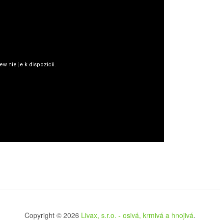
Copyright © 2026
Livax, s.r.o. - osivá, krmivá a hnojivá
.