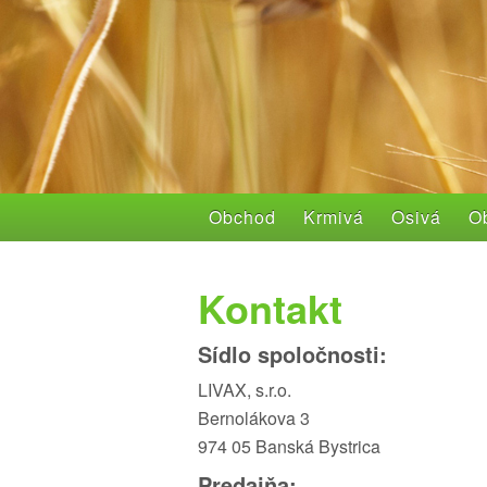
Obchod
Krmivá
Osivá
Ob
Kontakt
Sídlo spoločnosti:
LIVAX, s.r.o.
Bernolákova 3
974 05 Banská Bystrica
Predajňa: