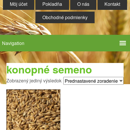
Môj účet
Pokladňa
O nás
Kontakt
Obchodné podmienky
konopné semeno
Zobrazený jediný výsledok