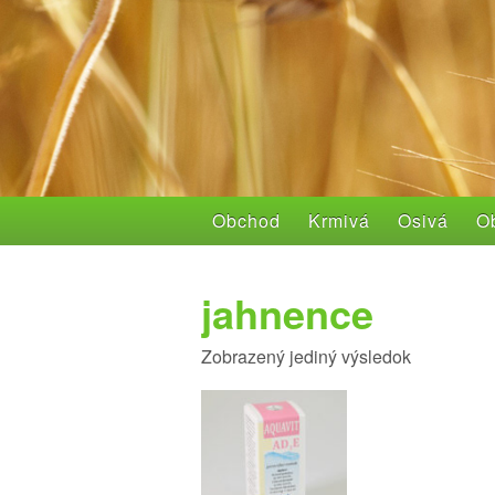
Obchod
Krmivá
Osivá
Ob
jahnence
Zobrazený jediný výsledok