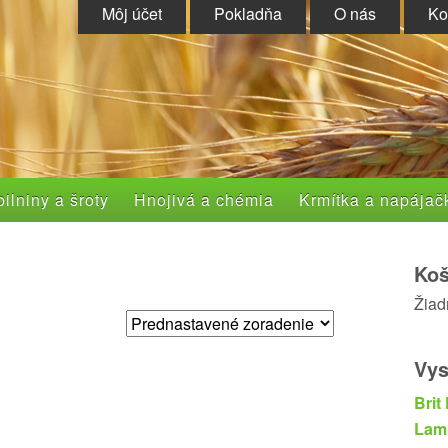
Môj účet
Pokladňa
O nás
Ko
ilniny a šroty
Hnojivá a chémia
Krmítka a napájač
Koš
Žiad
Vys
Brit
Lam