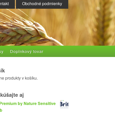
ntakt
Obchodné podmienky
ky
Doplnkový tovar
ík
ne produkty v košíku.
kúšajte aj
 Premium by Nature Sensitive
b