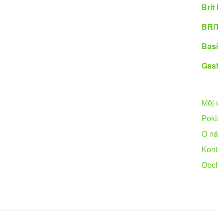
Brit
BRIT
Basi
Gast
Môj 
Pokl
O ná
Kont
Obc