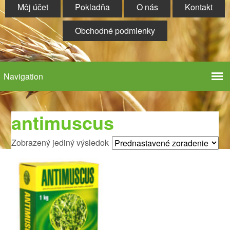
Môj účet
Pokladňa
O nás
Kontakt
Obchodné podmienky
antimuscus
Zobrazený jediný výsledok