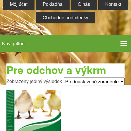
Môj účet
Pokladňa
O nás
Kontakt
Obchodné podmienky
Pre odchov a výkrm
Zobrazený jediný výsledok