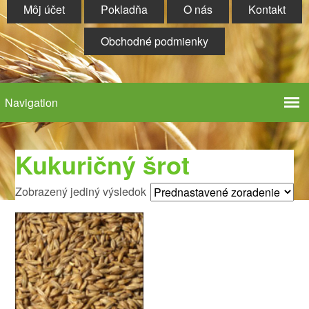
Môj účet
Pokladňa
O nás
Kontakt
Obchodné podmienky
Kukuričný šrot
Zobrazený jediný výsledok