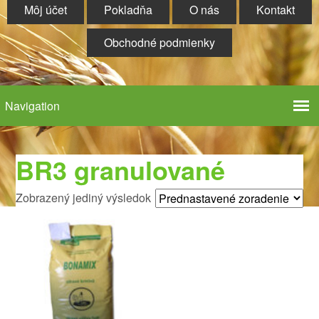
Môj účet
Pokladňa
O nás
Kontakt
Obchodné podmienky
BR3 granulované
Zobrazený jediný výsledok