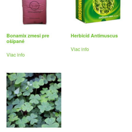
Bonamix zmesi pre
Herbicíd Antimuscus
ošípané
Viac info
Viac info