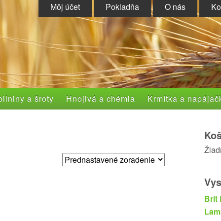
Môj účet
Pokladňa
O nás
Ko
ilniny a šroty
Hnojivá a chémia
Krmítka a napájač
Koš
Žiad
Vys
Brit
Lam