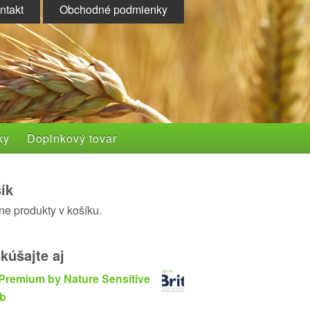
ntakt
Obchodné podmienky
ky
Doplnkový tovar
ík
ne produkty v košíku.
kúšajte aj
 Premium by Nature Sensitive
b