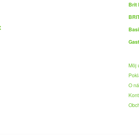
Brit
BRIT
X
Basi
Gast
Môj 
Pokl
O ná
Kont
Obc